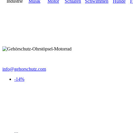
Industrie
Musik
Motor
Schlafen
Schwimmen
Hunde
F
info@gehorschutz.com
-14%