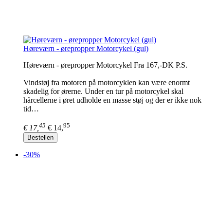
Høreværn - ørepropper Motorcykel (gul)
Høreværn - ørepropper Motorcykel Fra 167,-DK P.S.
Vindstøj fra motoren på motorcyklen kan være enormt
skadelig for ørerne. Under en tur på motorcykel skal
hårcellerne i øret udholde en masse støj og der er ikke nok
tid…
45
95
€ 17,
€ 14,
Bestellen
-30%