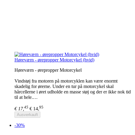
Høreværn - ørepropper Motorcykel (hvid)
Høreværn - ørepropper Motorcykel
Vindstøj fra motoren på motorcyklen kan være enormt
skadelig for ørerne. Under en tur på motorcykel skal
hårcellerne i øret udholde en masse støj og der er ikke nok tid
til at hele.…
45
95
€ 17,
€ 14,
Ausverkauft
-30%