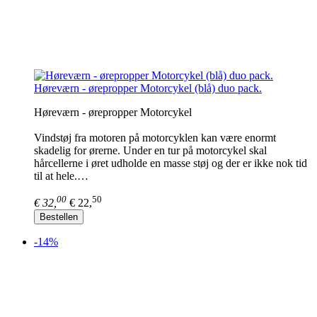
Høreværn - ørepropper Motorcykel (blå) duo pack.
Høreværn - ørepropper Motorcykel
Vindstøj fra motoren på motorcyklen kan være enormt
skadelig for ørerne. Under en tur på motorcykel skal
hårcellerne i øret udholde en masse støj og der er ikke nok tid
til at hele.…
00
50
€ 32,
€ 22,
Bestellen
-14%