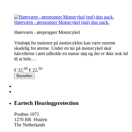
Høreværn - ørepropper Motorcykel (gul) duo pack.
Høreværn - ørepropper Motorcykel
Vindstøj fra motoren på motorcyklen kan være enormt
skadelig for ørerne. Under en tur på motorcykel skal
hårcellerne i øret udholde en masse støj og der er ikke nok tid
til at hele.…
00
50
€ 32,
€ 22,
Bestellen
Eartech Hearingprotection
Postbus 1071
1270 BB Huizen
The Netherlands