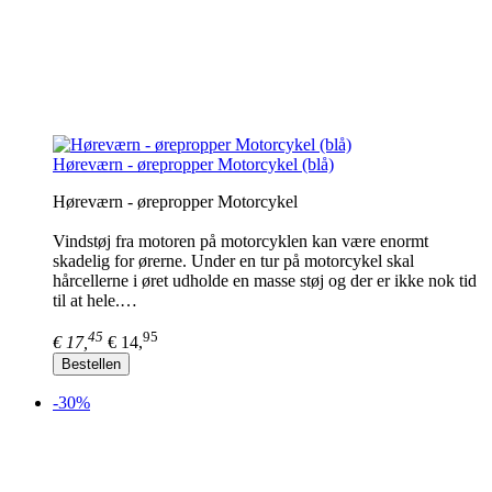
Høreværn - ørepropper Motorcykel (blå)
Høreværn - ørepropper Motorcykel
Vindstøj fra motoren på motorcyklen kan være enormt
skadelig for ørerne. Under en tur på motorcykel skal
hårcellerne i øret udholde en masse støj og der er ikke nok tid
til at hele.…
45
95
€ 17,
€ 14,
Bestellen
-30%