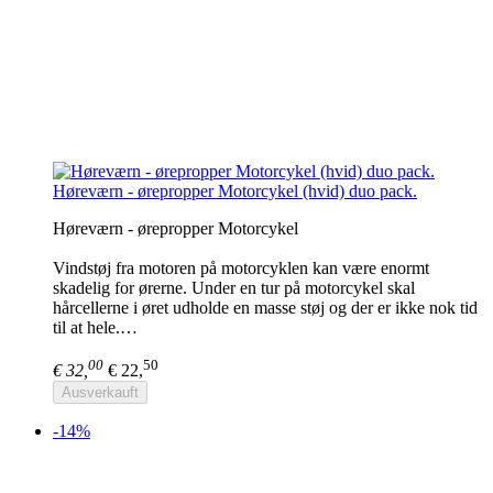
Høreværn - ørepropper Motorcykel (hvid) duo pack.
Høreværn - ørepropper Motorcykel
Vindstøj fra motoren på motorcyklen kan være enormt
skadelig for ørerne. Under en tur på motorcykel skal
hårcellerne i øret udholde en masse støj og der er ikke nok tid
til at hele.…
00
50
€ 32,
€ 22,
Ausverkauft
-14%